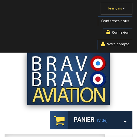
Français
Contactez-nous
Connexion
Votre compte
PANIER
(vide)