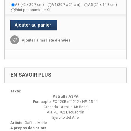
A3 (42 x 29.7 cm)
A4 (29.7 x 21 cm)
A5 (21 x 14.8 cm)
Print panoramique XL
Ajouter au panier
Ajouter à ma liste d'envies
EN SAVOIR PLUS
Texte:
Patrulla ASPA
Eurocopter EC.120B n°1212 / HE. 25-11
Granada - Armilla Air Base
Ala 78, 782 Escuadrón
Ejército del Aire
Artiste:
Gaëtan Marie
A propos des prints