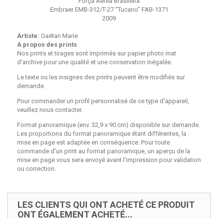
Força Aérea Brasileira
Embraer EMB-312/T-27 “Tucano” FAB-1371
2009
Artiste:
Gaëtan Marie
A propos des prints
Nos prints et tirages sont imprimés sur papier photo mat
d'archive pour une qualité et une conservation inégalée.
Le texte ou les insignes des prints peuvent être modifiés sur
demande.
Pour commander un profil personnalisé de ce type d'appareil,
veuillez nous contacter.
Format panoramique (env. 32,9 x 90 cm) disponible sur demande.
Les proportions du format panoramique étant différentes, la
mise en page est adaptée en conséquence. Pour toute
commande d'un print au format panoramique, un aperçu de la
mise en page vous sera envoyé avant l'impression pour validation
ou correction.
LES CLIENTS QUI ONT ACHETÉ CE PRODUIT
ONT ÉGALEMENT ACHETÉ...