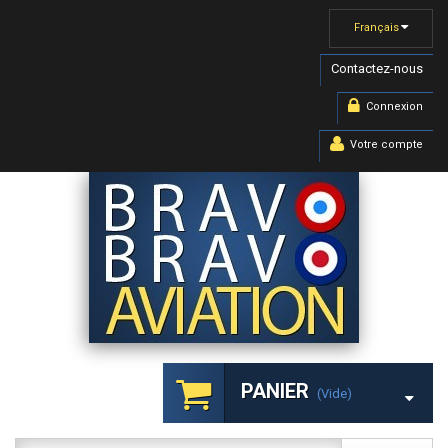
Français
Contactez-nous
Connexion
Votre compte
PANIER
(vide)