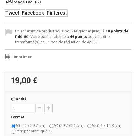
Référence
GM-153
Tweet
Facebook
Pinterest
En achetant ce produit vous pouvez gagner jusqu'à
49
points de
fidélité
. Votre panier totalisera
49
points
pouvant être
transformé(s) en un bon de réduction de
4,90 €
.
Imprimer
19,00 €
Quantité
Format
A3 (42 x 29.7 cm)
A4 (29.7 x 21 cm)
A5 (21 x 14.8 cm)
Print panoramique XL