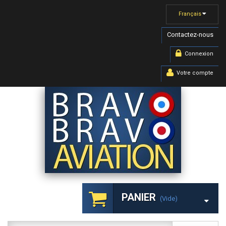
Français
Contactez-nous
Connexion
Votre compte
PANIER
(vide)