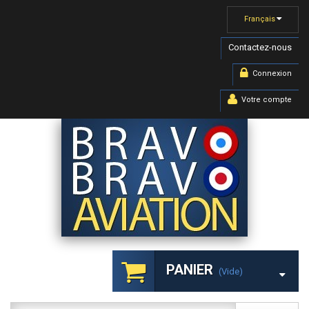
Français
Contactez-nous
Connexion
Votre compte
PANIER
(vide)