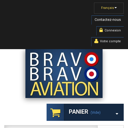
Français
Contactez-nous
Connexion
Votre compte
PANIER
(vide)