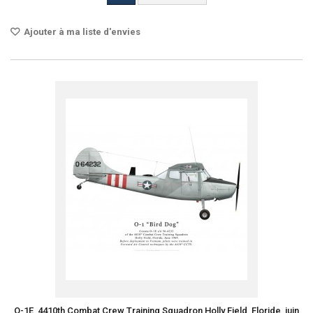
Ajouter à ma liste d'envies
O-1E, 4410th Combat Crew Training Squadron Holly Field, Floride, juin