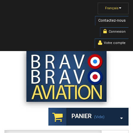
Français
Contactez-nous
Connexion
Votre compte
PANIER
(vide)