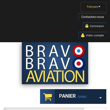
Français
Contactez-nous
Connexion
Votre compte
PANIER
(vide)