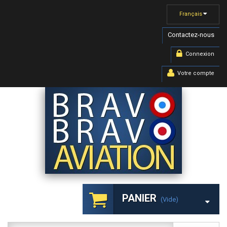
Français
Contactez-nous
Connexion
Votre compte
PANIER
(vide)