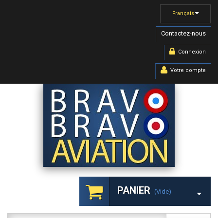
Français
Contactez-nous
Connexion
Votre compte
PANIER
(vide)